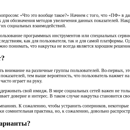
вопросом: «Что это вообще такое?» Начнем с того, что «ПФ» в д
тях для обозначения методов увеличения данных показателей. На
угих социальных взаимодействий.
спользование программных инструментов или специальных сервис
следствиям, как для пользователя, так и для самой платформы. О
жно понимать, что накрутка не всегда является хорошим решение
т?
тить внимание на различные группы пользователей. Во-первых, 
показателей, тем выше вероятность, что пользователь нажмет н
асто играет на руку.
ддерживать свой имидж. В мире социальных сетей важен не тольк
вает доверие и интерес. В таком случае накрутка становится сво
мпаниях. К сожалению, чтобы устранить соперников, некоторые 
 сомнительная практика, но, к сожалению, довольно распростр
варианты?