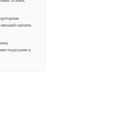
ениях осанки,
бораторные
воляющий оценить
амму
ыми подходами к