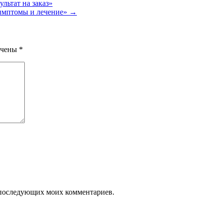
льтат на заказ»
симптомы и лечение»
→
ечены
*
ля последующих моих комментариев.