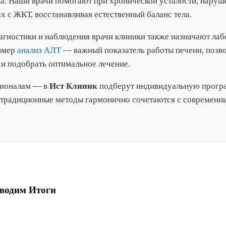
а. Наши врачи помогают при хронической усталости, наруш
х с ЖКТ, восстанавливая естественный баланс тела.
агностики и наблюдения врачи клиники также назначают ла
ример
анализ АЛТ
— важный показатель работы печени, поз
и подобрать оптимальное лечение.
сионалам — в
Ист Клиник
подберут индивидуальную прогр
е традиционные методы гармонично сочетаются с современн
дводим Итоги