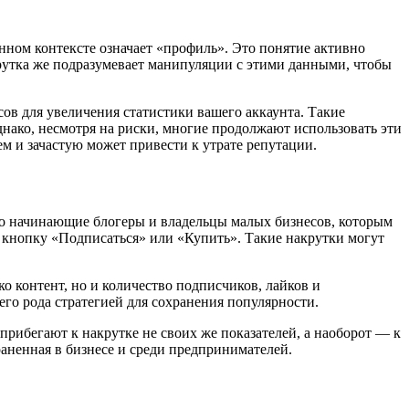
анном контексте означает «профиль». Это понятие активно
крутка же подразумевает манипуляции с этими данными, чтобы
ов для увеличения статистики вашего аккаунта. Такие
днако, несмотря на риски, многие продолжают использовать эти
м и зачастую может привести к утрате репутации.
это начинающие блогеры и владельцы малых бизнесов, которым
а кнопку «Подписаться» или «Купить». Такие накрутки могут
о контент, но и количество подписчиков, лайков и
его рода стратегией для сохранения популярности.
прибегают к накрутке не своих же показателей, а наоборот — к
аненная в бизнесе и среди предпринимателей.