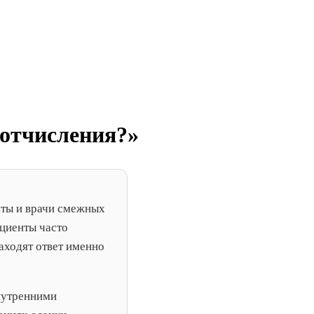
 отчисления?»
аты и врачи смежных
ациенты часто
находят ответ именно
внутренними