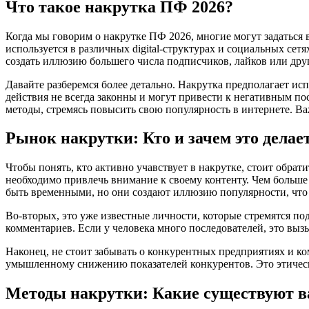
Что такое накрутка ПФ 2026?
Когда мы говорим о накрутке ПФ 2026, многие могут задаться 
используется в различных digital-структурах и социальных се
создать иллюзию большего числа подписчиков, лайков или др
Давайте разберемся более детально. Накрутка предполагает и
действия не всегда законны и могут привести к негативным по
методы, стремясь повысить свою популярность в интернете. Ва
Рынок накрутки: Кто и зачем это делае
Чтобы понять, кто активно учавствует в накрутке, стоит обра
необходимо привлечь внимание к своему контенту. Чем больше 
быть временными, но они создают иллюзию популярности, что ч
Во-вторых, это уже известные личности, которые стремятся по
комментариев. Если у человека много последователей, это вызы
Наконец, не стоит забывать о конкурентных предприятиях и ко
умышленному снижению показателей конкурентов. Это этически
Методы накрутки: Какие существуют 