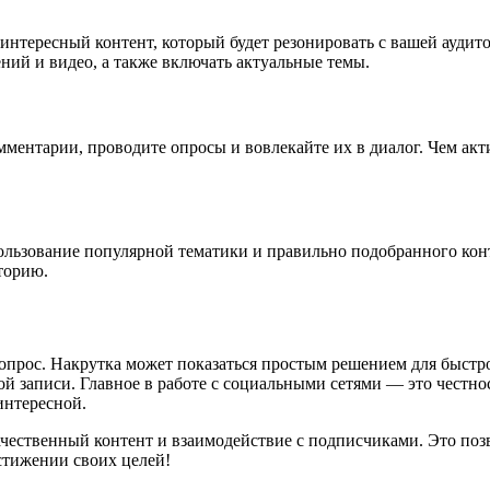
интересный контент, который будет резонировать с вашей аудито
ний и видео, а также включать актуальные темы.
ментарии, проводите опросы и вовлекайте их в диалог. Чем акти
льзование популярной тематики и правильно подобранного конт
торию.
прос. Накрутка может показаться простым решением для быстрог
ой записи. Главное в работе с социальными сетями — это честно
интересной.
ачественный контент и взаимодействие с подписчиками. Это позв
стижении своих целей!