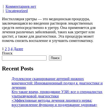
|
Комментариев нет
|
Uncategorized
Инстилляция уретры — это медицинская процедура,
заключающаяся во введении растворов лекарственных
средств непосредственно в уретру. Она применяется для
лечения различных заболеваний, таких как уретрит или
цистит, а также для диагностики. Эта процедура может
помочь снизить воспаление и улучшить симптоматику.
Навигация
1
2
3
4
Далее
Поиск
по
Поиск
записям
Recent Posts
Дуплексное сканирование артерий нижних
конечностей: Инновационный подход к диагностике и
лечению
Кто такие врачи, проводящие УЗИ: все о специалистах
ультразвуковой диагностики
«Эффективные методы лечения лицевого нерва:
восстановление функции и поддержание здоровья»