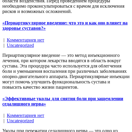
области воздействия. Перед проведением процедуры
необходимо проконсультироваться с врачом для исключения
рисков и возможных осложнений.
«Периартикулярное введение: что это и как оно влияет на
здоровье суставов?»
|
Комментариев нет
|
Uncategorized
Периартикулярное введение — это метод инъекционного
лечения, при котором лекарства вводятся в область вокруг
сустава. Эта процедура часто используется для облегчения
боли и уменьшения воспаления при различных заболеваниях
опорно-двигательного аппарата. Периартикулярные инъекции
могут помочь улучшить функциональность сустава и
повысить качество жизни пациентов.
«Эффективные уколы для снятия боли при защемлении
седалищного нерва»
|
Комментариев нет
|
Uncategorized
Уколы при пережатии седалищного нерва — это одно из