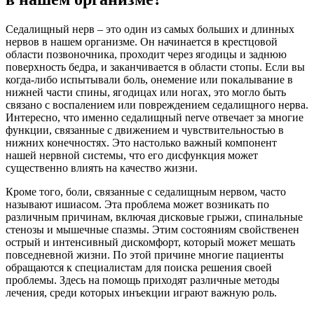
Седалищный нерв – это один из самых больших и длинных
нервов в нашем организме. Он начинается в крестцовой
области позвоночника, проходит через ягодицы и заднюю
поверхность бедра, и заканчивается в области стопы. Если вы
когда-либо испытывали боль, онемение или покалывание в
нижней части спины, ягодицах или ногах, это могло быть
связано с воспалением или повреждением седалищного нерва.
Интересно, что именно седалищный nerve отвечает за многие
функции, связанные с движением и чувствительностью в
нижних конечностях. Это настолько важный компонент
нашей нервной системы, что его дисфункция может
существенно влиять на качество жизни.
Кроме того, боли, связанные с седалищным нервом, часто
называют ишиасом. Эта проблема может возникать по
различным причинам, включая дисковые грыжи, спинальные
стенозы и мышечные спазмы. Этим состояниям свойственен
острый и интенсивный дискомфорт, который может мешать
повседневной жизни. По этой причине многие пациенты
обращаются к специалистам для поиска решения своей
проблемы. Здесь на помощь приходят различные методы
лечения, среди которых инъекции играют важную роль.