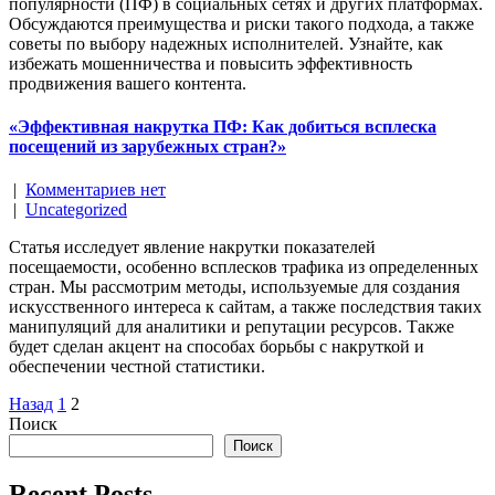
популярности (ПФ) в социальных сетях и других платформах.
Обсуждаются преимущества и риски такого подхода, а также
советы по выбору надежных исполнителей. Узнайте, как
избежать мошенничества и повысить эффективность
продвижения вашего контента.
«Эффективная накрутка ПФ: Как добиться всплеска
посещений из зарубежных стран?»
|
Комментариев нет
|
Uncategorized
Статья исследует явление накрутки показателей
посещаемости, особенно всплесков трафика из определенных
стран. Мы рассмотрим методы, используемые для создания
искусственного интереса к сайтам, а также последствия таких
манипуляций для аналитики и репутации ресурсов. Также
будет сделан акцент на способах борьбы с накруткой и
обеспечении честной статистики.
Навигация
Назад
1
2
Поиск
по
Поиск
записям
Recent Posts